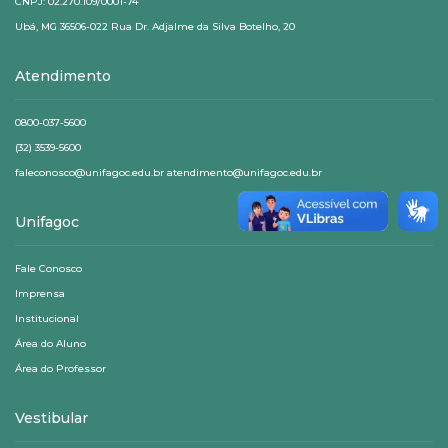
CNPJ: 02.270.109/0001-74
Ubá, MG 36506-022 Rua Dr. Adjalme da Silva Botelho, 20
Atendimento
0800-037-5600
(32) 3539-5600
faleconosco@unifagoc.edu.br atendimento@unifagoc.edu.br
Unifagoc
Fale Conosco
Imprensa
Institucional
Área do Aluno
Área do Professor
Vestibular