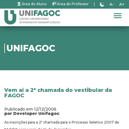
A-
A+
Área do Aluno
Área do Professor
|
Alter
UNIFAGOC
Vem aí a 2ª chamada do vestibular da
FAGOC
Publicado em 12/12/2006
por Developer Unifagoc
As inscrições para a 2º chamada para o Processo Seletivo 2007 da