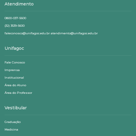
Atendimento
0800-037-5600
(32) 3539-5600
faleconosco@unifagoc.edu.br atendimento@unifagoc.edu.br
Unifagoc
Fale Conosco
Imprensa
Institucional
Área do Aluno
Área do Professor
Vestibular
Graduação
Medicina