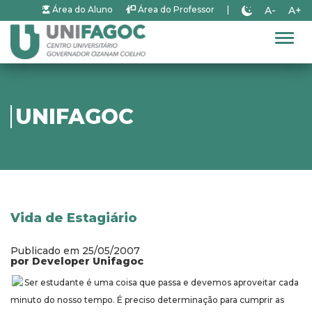
A-
A+
Área do Aluno
Área do Professor
|
Alter
UNIFAGOC
Vida de Estagiário
Publicado em 25/05/2007
por Developer Unifagoc
Ser estudante é uma coisa que passa e devemos aproveitar cada
minuto do nosso tempo. É preciso determinação para cumprir as