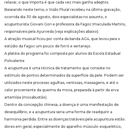
relaxar, o que importa é que cada vez mais ganha adeptos.
Baseando neste tema, o Visão Plural recebeu na última gravação,
ocorrida dia 30 de agosto, dois especialistas no assunto, o
acupunturista Giovani Gori e professora da Fagoc Imaculada Martins,
responsáveis pela Ayurveda (veja explicações abaixo).
A atração musical ficou por conta da banda AG4, que levou para o
estúdio da Fagoc um pouco de forró e sertanejo.
A platéia do programa foi composta por alunos da Escola Estadual
Polivalente
A acupuntura é uma técnica de tratamento que consiste no
estímulo de pontos determinados da superfície da pele. Podem ser
utilizados neste processo agulhas, ventosas, massagens, e até o
calor proveniente da queima da moxa, preparada à partir da erva
artemísia (moxabustão).
Dentro da concepção chinesa, a doença é uma manifestação de
desequilíbrio, e a acupuntura seria uma forma de readquirir a
harmonia perdida. Entre as doenças tratáveis pela acupuntura estão:
dores em geral, especialmente do aparelho músculo-esquelético,