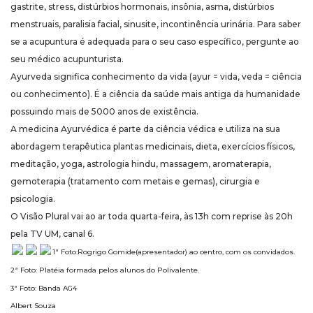
gastrite, stress, distúrbios hormonais, insônia, asma, distúrbios
menstruais, paralisia facial, sinusite, incontinência urinária. Para saber
se a acupuntura é adequada para o seu caso específico, pergunte ao
seu médico acupunturista.
Ayurveda significa conhecimento da vida (ayur = vida, veda = ciência
ou conhecimento). É a ciência da saúde mais antiga da humanidade
possuindo mais de 5000 anos de existência.
A medicina Ayurvédica é parte da ciência védica e utiliza na sua
abordagem terapêutica plantas medicinais, dieta, exercícios físicos,
meditação, yoga, astrologia hindu, massagem, aromaterapia,
gemoterapia (tratamento com metais e gemas), cirurgia e
psicologia.
O Visão Plural vai ao ar toda quarta-feira, às 13h com reprise às 20h
pela TV UM, canal 6.
1ª Foto:Rogrigo Gomide(apresentador) ao centro, com os convidados.
2ª Foto: Platéia formada pelos alunos do Polivalente.
3ª Foto: Banda AG4
Albert Souza