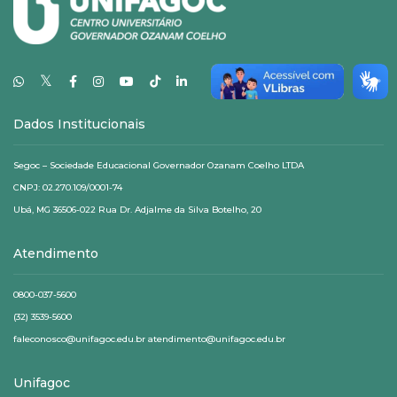
𝕏
Dados Institucionais
Segoc – Sociedade Educacional Governador Ozanam Coelho LTDA
CNPJ: 02.270.109/0001-74
Ubá, MG 36506-022 Rua Dr. Adjalme da Silva Botelho, 20
Atendimento
0800-037-5600
(32) 3539-5600
faleconosco@unifagoc.edu.br atendimento@unifagoc.edu.br
Unifagoc