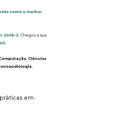
cido como o melhor
ar 2026-2
. Chegou a sua
QUI
.
 Computação
,
Ciências
Fonoaudiologia
,
 práticas em