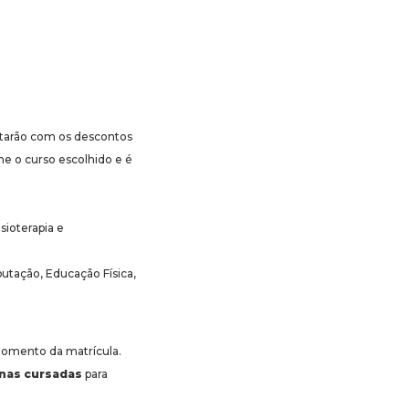
tarão com os descontos
me o curso escolhido e é
sioterapia e
utação, Educação Física,
 momento da matrícula.
inas cursadas
para