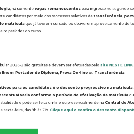
logia
, há somente
vagas remanescentes
para ingresso no segundo s
nte candidatos por meio dos processos seletivos de
transferência
,
port
de matrícula
que já tiverem cursado ou obtiverem aproveitamento de tod
eiro períodos do curso.
tibular 2026-2 são gratuitas e devem ser efetuadas pelo
site NESTE LINK
m
Enem
,
Portador de Diploma
,
Prova On-line
ou
Transferência
.
ativos para os candidatos é o desconto progressivo na matrícula
rcentual varia conforme o período de efetivação da matrícula
qu
stralidade e pode ser feita on-line ou presencialmente na
Central de A
a sexta-feira, das 9h às 21h.
Clique aqui e confira o desconto disponí