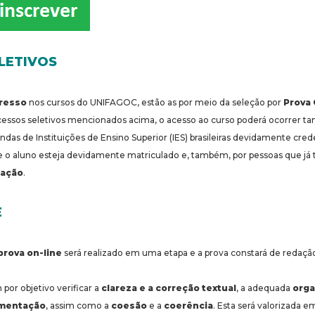
LETIVOS
gresso
nos cursos do UNIFAGOC, estão as por meio da seleção por
Prova 
cessos seletivos mencionados acima, o acesso ao curso poderá ocorrer 
ndas de Instituições de Ensino Superior (IES) brasileiras devidamente cred
 o aluno esteja devidamente matriculado e, também, por pessoas que j
uação
.
E
prova on-line
será realizado em uma etapa e a prova constará de redação,
por objetivo verificar a
clareza e a correção textual
, a adequada
orga
umentação
, assim como a
coesão
e a
coerência
. Esta será valorizada 