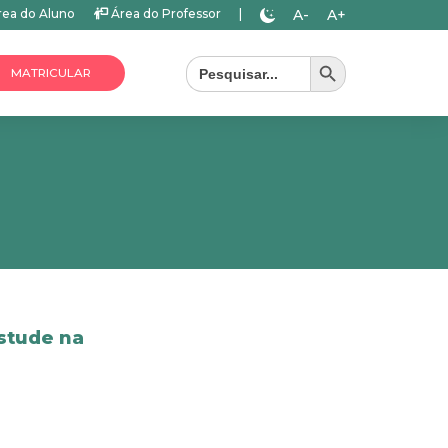
A-
A+
ea do Aluno
Área do Professor
|
Search Button
Search
for:
MATRICULAR
stude na