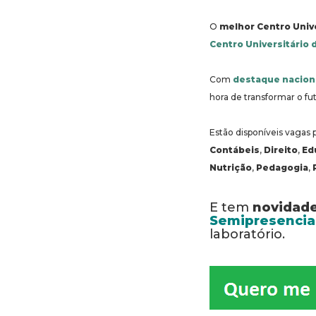
O
melhor Centro Univ
Centro Universitário 
Com
destaque nacion
hora de transformar o f
Estão disponíveis vagas 
Contábeis
,
Direito
,
Ed
Nutrição
,
Pedagogia
,
E tem
novidad
Semipresencia
laboratório.