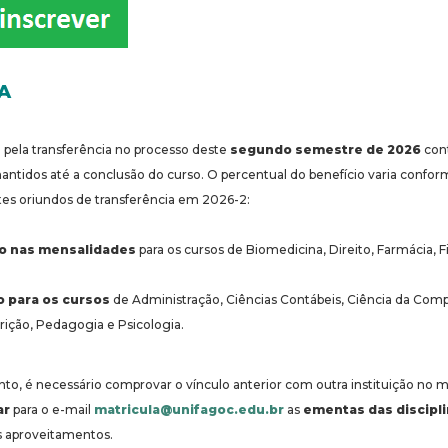
A
pela transferência no processo deste
segundo semestre de 2026
con
antidos até a conclusão do curso. O percentual do benefício varia confor
tes oriundos de transferência em 2026-2:
o nas mensalidades
para os cursos de Biomedicina, Direito, Farmácia, Fi
 para os cursos
de Administração, Ciências Contábeis, Ciência da Comp
ição, Pedagogia e Psicologia.
onto, é necessário comprovar o vínculo anterior com outra instituição no
ar
para o e-mail
matricula@unifagoc.edu.br
as
ementas das discipl
is aproveitamentos.