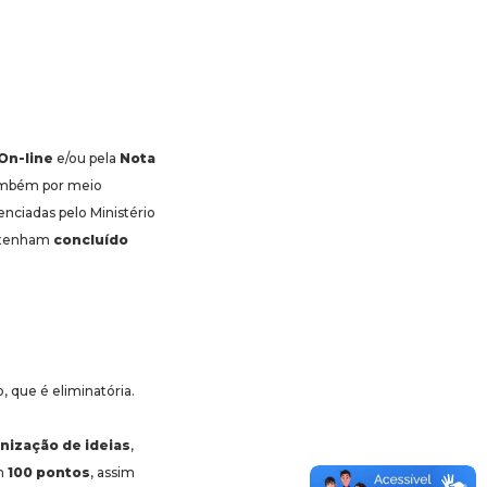
On-line
e/ou pela
Nota
também por meio
enciadas pelo Ministério
á tenham
concluído
 que é eliminatória.
nização de ideias
,
em
100 pontos
, assim