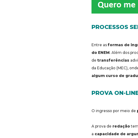
PROCESSOS SE
Entre as
formas de in
do ENEM
. Além dos pro
de
t
ransferências
advi
da Educação (MEC), onde
algum curso de grad
PROVA ON-LIN
O ingresso por meio de
A prova de
redação
tem 
a
capacidade de arg