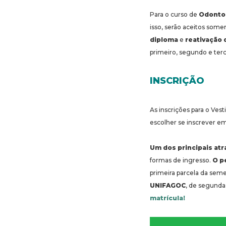
Para o curso de
Odonto
isso, serão aceitos some
diploma
e
reativação 
primeiro, segundo e terc
INSCRIÇÃO
As inscrições para o Ves
escolher se inscrever e
Um dos principais atr
formas de ingresso.
O pe
primeira parcela da seme
UNIFAGOC
, de segunda 
matrícula!