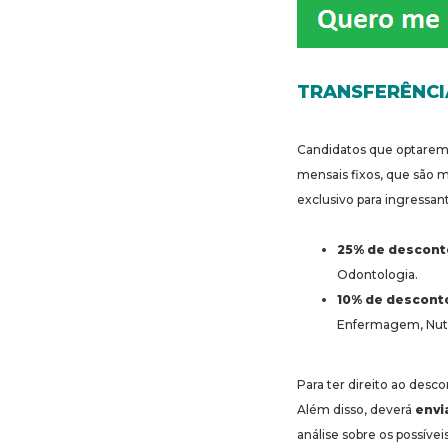
TRANSFERÊNCI
Candidatos que optarem 
mensais fixos, que são m
exclusivo para ingressan
25% de descont
Odontologia.
10% de desconto
Enfermagem, Nutr
Para ter direito ao desc
Além disso, deverá
envi
análise sobre os possíve