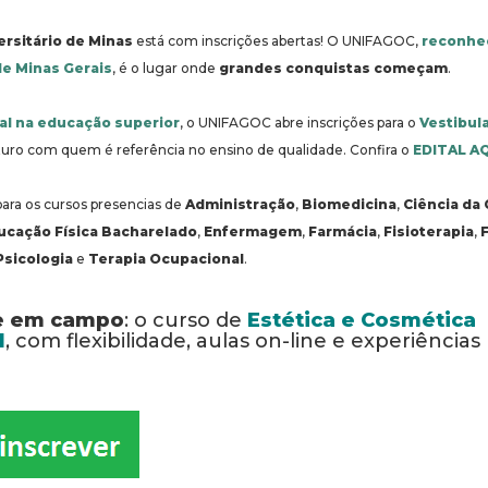
ersitário de Minas
está com inscrições abertas! O UNIFAGOC,
reconhe
de Minas Gerais
, é o lugar onde
grandes conquistas começam
.
al na educação superior
, o UNIFAGOC abre inscrições para o
Vestibul
uturo com quem é referência no ensino de qualidade. Confira o
EDITAL A
para os cursos presencias de
Administração
,
Biomedicina
,
Ciência da
ucação Física
Bacharelado
,
Enfermagem
,
Farmácia
,
Fisioterapia
,
Psicologia
e
Terapia Ocupacional
.
e em campo
: o curso de
Estética e Cosmética
l
, com flexibilidade, aulas on-line e experiências