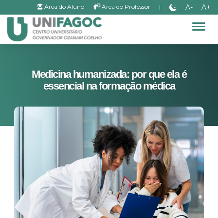
A-
A+
Área do Aluno
Área do Professor
|
Alter
Medicina humanizada: por que ela é
essencial na formação médica