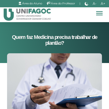
A-
A+
Área do Aluno
Área do Professor
|
Alter
Quem faz Medicina precisa trabalhar de
plantão?