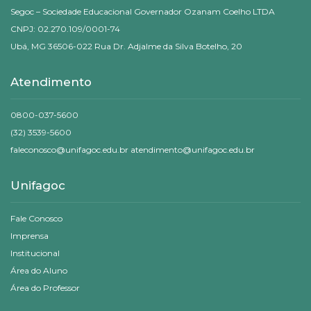
Segoc – Sociedade Educacional Governador Ozanam Coelho LTDA
CNPJ: 02.270.109/0001-74
Ubá, MG 36506-022 Rua Dr. Adjalme da Silva Botelho, 20
Atendimento
0800-037-5600
(32) 3539-5600
faleconosco@unifagoc.edu.br atendimento@unifagoc.edu.br
Unifagoc
Fale Conosco
Imprensa
Institucional
Área do Aluno
Área do Professor