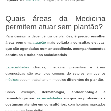
rápidas
. Na
Medicina
, há lugar para os dois perfis.
Quais áreas da Medicina
permitem atuar sem plantão?
Para diminuir a dependência de plantões, é preciso
escolher
áreas com uma
atuação
mais voltada a consultas eletivas,
que são agendadas com antecedência, acompanhamentos
contínuos e trabalhos ambulatoriais
.
Especialidades
clínicas, medicina preventiva e áreas
diagnósticas são exemplos comuns de setores em que os
médicos
podem trabalhar em modelos
diferentes de plantão
.
Como exemplo,
dermatologia, endocrinologia e
reumatologia são
especialidades
em que os profissionais
costumam atender em consultórios
, com horários marcados
e uma rotina bem definida.