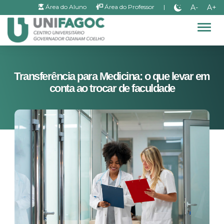
A-
A+
Área do Aluno
Área do Professor
|
Alter
Transferência para Medicina: o que levar em
conta ao trocar de faculdade