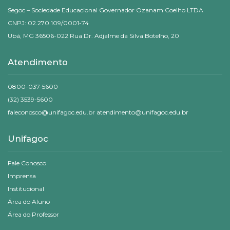
Segoc – Sociedade Educacional Governador Ozanam Coelho LTDA
CNPJ: 02.270.109/0001-74
Ubá, MG 36506-022 Rua Dr. Adjalme da Silva Botelho, 20
Atendimento
0800-037-5600
(32) 3539-5600
faleconosco@unifagoc.edu.br atendimento@unifagoc.edu.br
Unifagoc
Fale Conosco
Imprensa
Institucional
Área do Aluno
Área do Professor