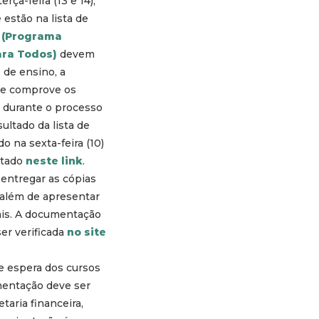
rça-feira (13 e 14),
 estão na lista de
 (Programa
ara Todos)
devem
o de ensino, a
e comprove os
 durante o processo
sultado da lista de
do na sexta-feira (10)
ltado
neste link
.
entregar as cópias
além de apresentar
ais. A documentação
er verificada
no site
de espera dos cursos
mentação deve ser
taria financeira,