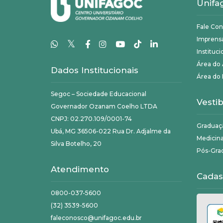
Unifa
Fale Co
Imprens
𝕏
Instituci
Área do
Dados Institucionais
Área do 
Segoc – Sociedade Educacional
Vestib
Governador Ozanam Coelho LTDA
CNPJ: 02.270.109/0001-74
Graduaç
Ubá, MG 36506-022 Rua Dr. Adjalme da
Medicin
Silva Botelho, 20
Pós-Gra
Atendimento
Cadas
0800-037-5600
(32) 3539-5600
faleconosco@unifagoc.edu.br