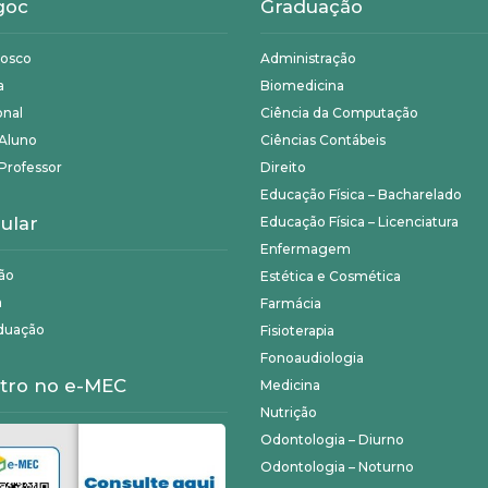
goc
Graduação
nosco
Administração
a
Biomedicina
onal
Ciência da Computação
 Aluno
Ciências Contábeis
Professor
Direito
Educação Física – Bacharelado
ular
Educação Física – Licenciatura
Enfermagem
ão
Estética e Cosmética
a
Farmácia
duação
Fisioterapia
Fonoaudiologia
tro no e-MEC
Medicina
Nutrição
Odontologia – Diurno
Odontologia – Noturno