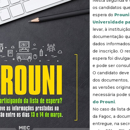
Nesta segunda e te
os candidatos que
espera do
Prouni
Universidade p
levar, à instituiçã
documentação qu
dados informados
de inscrição. O re
espera foi divulga
e pode ser consu
O candidato deve 
dos documentos, 
as versões origin
necessária pode s
do Prouni
.
No caso da lista 
da Fagoc, a docu
entregue, na secre