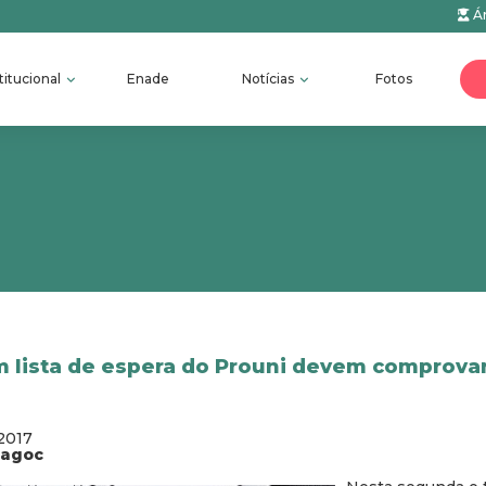
Ár
titucional
Enade
Notícias
Fotos
 lista de espera do Prouni devem comprova
2017
fagoc