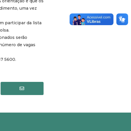
A orientação é que os
edimento, uma vez
 participar da lista
olsa.
cionados serão
o número de vagas
37 5600.