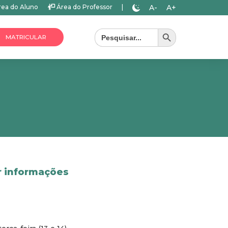
A-
A+
ea do Aluno
Área do Professor
|
Search Button
Search
for:
MATRICULAR
r informações