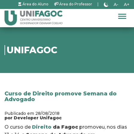
A-
A+
Área do Aluno
Área do Professor
|
Alter
UNIFAGOC
Curso de Direito promove Semana do
Advogado
Publicado em 28/08/2018
por Developer Unifagoc
O curso de
Direito
da Fagoc
promoveu, nos dias