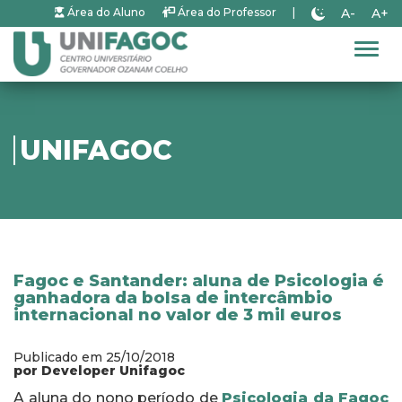
A-
A+
Área do Aluno
Área do Professor
|
Alter
UNIFAGOC
Fagoc e Santander: aluna de Psicologia é
ganhadora da bolsa de intercâmbio
internacional no valor de 3 mil euros
Publicado em 25/10/2018
por Developer Unifagoc
A aluna do nono período de
Psicologia da Fagoc