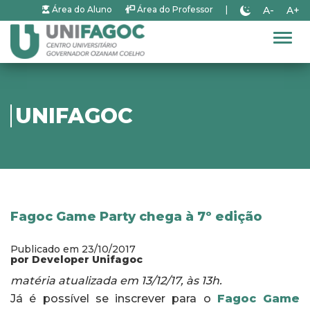
A-
A+
Área do Aluno
Área do Professor
|
Alter
UNIFAGOC
Fagoc Game Party chega à 7º edição
Publicado em 23/10/2017
por Developer Unifagoc
matéria atualizada em 13/12/17, às 13h.
Já é possível se inscrever para o
Fagoc Game