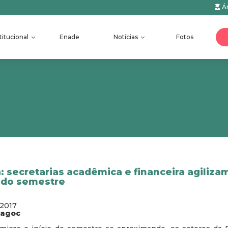
Ár
titucional
Enade
Notícias
Fotos
: secretarias acadêmica e financeira agiliza
 do semestre
/2017
fagoc