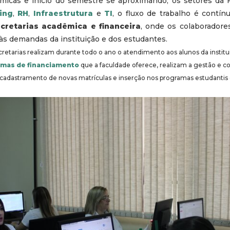
micas e início do semestre se aproximando, os setores da
ing
,
RH
,
Infraestrutura
e
TI
, o fluxo de trabalho é contín
cretarias acadêmica e financeira
, onde os colaboradore
às demandas da instituição e dos estudantes.
retarias realizam durante todo o ano o atendimento aos alunos da instit
mas de financiamento
que a faculdade oferece, realizam a gestão e co
adastramento de novas matrículas e inserção nos programas estudantis