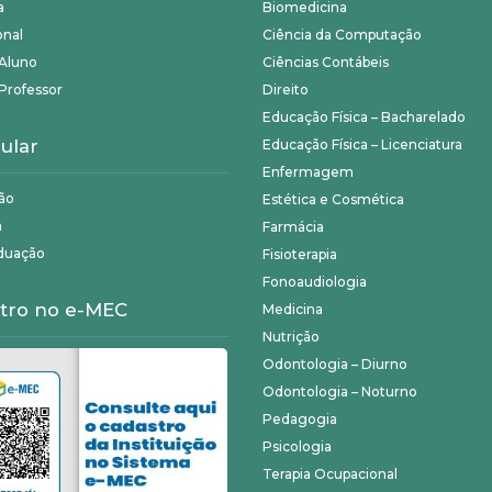
a
Biomedicina
onal
Ciência da Computação
 Aluno
Ciências Contábeis
Professor
Direito
Educação Física – Bacharelado
ular
Educação Física – Licenciatura
Enfermagem
ão
Estética e Cosmética
a
Farmácia
duação
Fisioterapia
Fonoaudiologia
tro no e-MEC
Medicina
Nutrição
Odontologia – Diurno
Odontologia – Noturno
Pedagogia
Psicologia
Terapia Ocupacional