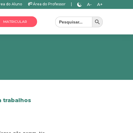
A-
A+
ea do Aluno
Área do Professor
|
Search Button
Search
for:
MATRICULAR
m trabalhos