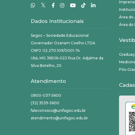
Imprens
𝕏
Instituci
Área do
Dados Institucionais
Área do 
Segoc – Sociedade Educacional
Vestib
Governador Ozanam Coelho LTDA
CNPJ: 02.270.109/0001-74
Graduaç
Ubá, MG 36506-022 Rua Dr. Adjalme da
Medicin
Silva Botelho, 20
Pós-Gra
Atendimento
Cadas
0800-037-5600
(32) 3539-5600
faleconosco@unifagoc.edu.br
atendimento@unifagoc.edu.br