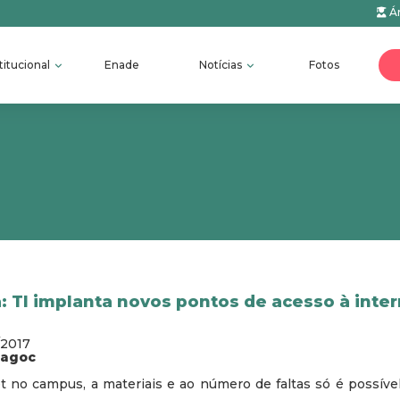
Ár
titucional
Enade
Notícias
Fotos
: TI implanta novos pontos de acesso à inte
/2017
fagoc
t no campus, a materiais e ao número de faltas só é possíve