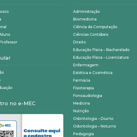
nosco
Administração
a
Biomedicina
onal
Ciência da Computação
 Aluno
Ciências Contábeis
Professor
Direito
Educação Física – Bacharelado
ular
Educação Física – Licenciatura
Enfermagem
ão
Estética e Cosmética
a
Farmácia
duação
Fisioterapia
Fonoaudiologia
tro no e-MEC
Medicina
Nutrição
Odontologia – Diurno
Odontologia – Noturno
Pedagogia