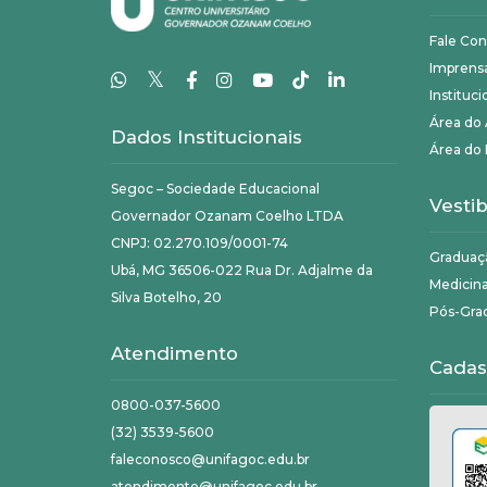
Fale Co
Imprens
𝕏
Instituci
Área do
Dados Institucionais
Área do 
Segoc – Sociedade Educacional
Vestib
Governador Ozanam Coelho LTDA
CNPJ: 02.270.109/0001-74
Graduaç
Ubá, MG 36506-022 Rua Dr. Adjalme da
Medicin
Silva Botelho, 20
Pós-Gra
Atendimento
Cadas
0800-037-5600
(32) 3539-5600
faleconosco@unifagoc.edu.br
atendimento@unifagoc.edu.br