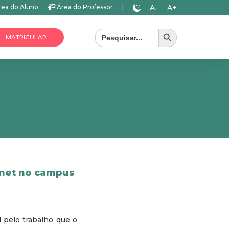
A-
A+
ea do Aluno
Área do Professor
|
Search Button
Search
for:
MATRICULAR
rnet no campus
l pelo trabalho que o