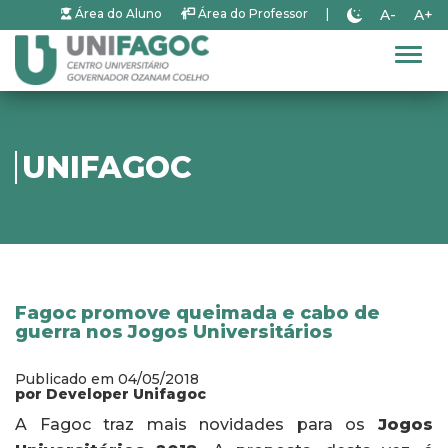
A-
A+
Área do Aluno
Área do Professor
|
Alter
UNIFAGOC
Fagoc promove queimada e cabo de
guerra nos Jogos Universitários
Publicado em 04/05/2018
por Developer Unifagoc
A Fagoc traz mais novidades para os
Jogos