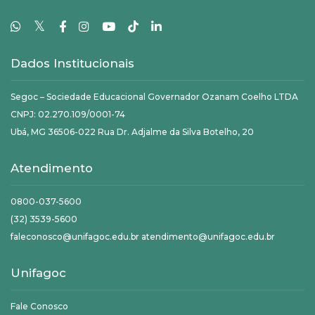
𝕏
Dados Institucionais
Segoc – Sociedade Educacional Governador Ozanam Coelho LTDA
CNPJ: 02.270.109/0001-74
Ubá, MG 36506-022 Rua Dr. Adjalme da Silva Botelho, 20
Atendimento
0800-037-5600
(32) 3539-5600
faleconosco@unifagoc.edu.br atendimento@unifagoc.edu.br
Unifagoc
Fale Conosco