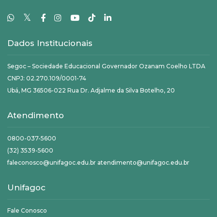
𝕏
Dados Institucionais
Segoc – Sociedade Educacional Governador Ozanam Coelho LTDA
CNPJ: 02.270.109/0001-74
Ubá, MG 36506-022 Rua Dr. Adjalme da Silva Botelho, 20
Atendimento
0800-037-5600
(32) 3539-5600
faleconosco@unifagoc.edu.br atendimento@unifagoc.edu.br
Unifagoc
Fale Conosco