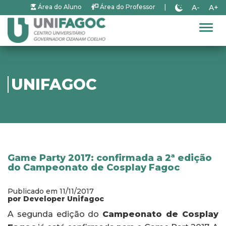
A-
A+
Área do Aluno
Área do Professor
|
Alter
UNIFAGOC
Game Party 2017: confirmada a 2ª edição
do Campeonato de Cosplay Fagoc
Publicado em 11/11/2017
por Developer Unifagoc
A segunda edição do
Campeonato de Cosplay