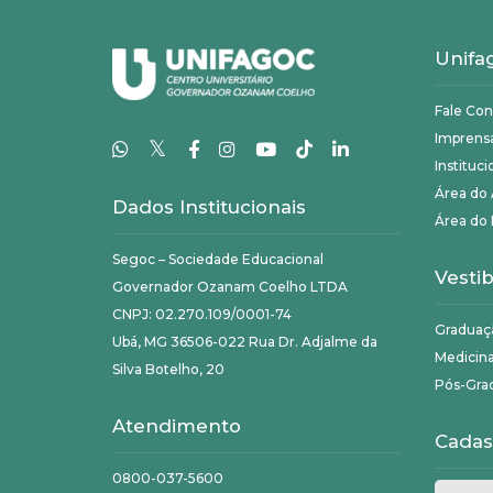
Unifa
Fale Co
Imprens
𝕏
Instituci
Área do
Dados Institucionais
Área do 
Segoc – Sociedade Educacional
Vestib
Governador Ozanam Coelho LTDA
CNPJ: 02.270.109/0001-74
Graduaç
Ubá, MG 36506-022 Rua Dr. Adjalme da
Medicin
Silva Botelho, 20
Pós-Gra
Atendimento
Cadas
0800-037-5600