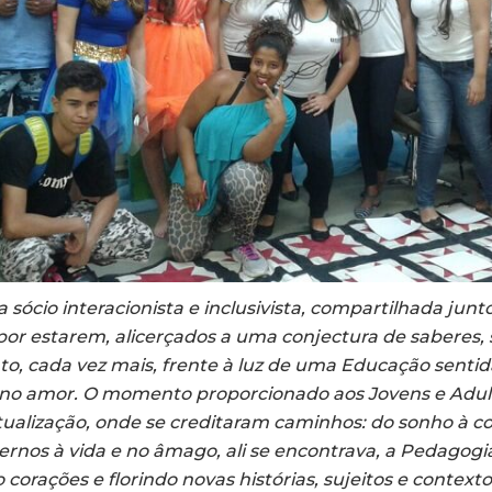
 sócio interacionista e inclusivista, compartilhada junt
 por estarem, alicerçados a uma conjectura de saberes
o, cada vez mais, frente à luz de uma Educação sentid
 no amor. O momento proporcionado aos Jovens e Adult
tualização, onde se creditaram caminhos: do sonho à c
rnos à vida e no âmago, ali se encontrava, a Pedagogi
corações e florindo novas histórias, sujeitos e contexto