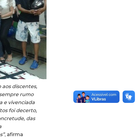
o aos discentes,
, sempre rumo
a e vivenciada
os foi decerto,
oncretude, das
a
s”
, afirma