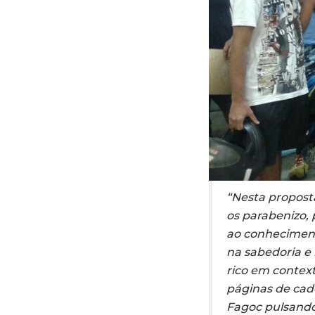
“Nesta proposta
os parabenizo,
ao conheciment
na sabedoria e
rico em contex
páginas de cade
Fagoc pulsando 