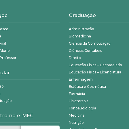
goc
Graduação
nosco
Administração
a
Biomedicina
onal
Ciência da Computação
 Aluno
Ciências Contábeis
Professor
Direito
Educação Física – Bacharelado
ular
Educação Física – Licenciatura
Enfermagem
ão
Estética e Cosmética
a
Farmácia
duação
Fisioterapia
Fonoaudiologia
tro no e-MEC
Medicina
Nutrição