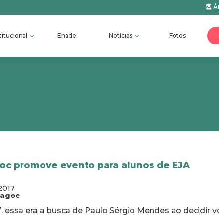
Ár
titucional
Enade
Notícias
Fotos
oc promove evento para alunos de EJA
2017
fagoc
”
. essa era a busca de Paulo Sérgio Mendes ao decidir v