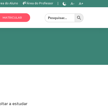
A-
A+
ea do Aluno
Área do Professor
|
Search Button
Search
for:
MATRICULAR
oltar a estudar