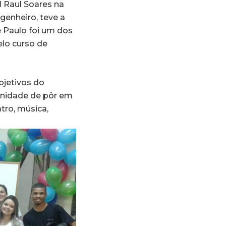
l Raul Soares na
genheiro, teve a
e Paulo foi um dos
elo curso de
bjetivos do
tunidade de pôr em
tro, música,