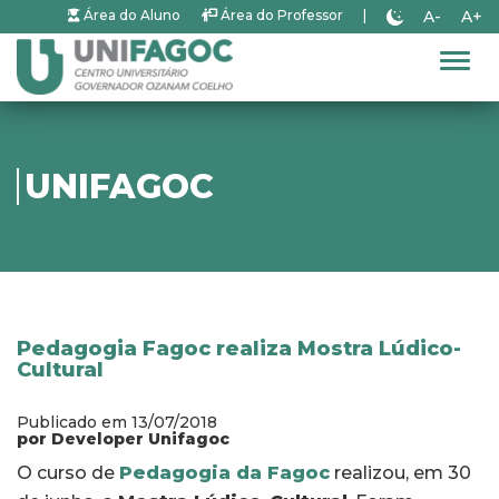
A-
A+
Área do Aluno
Área do Professor
|
Alter
UNIFAGOC
Pedagogia Fagoc realiza Mostra Lúdico-
Cultural
Publicado em 13/07/2018
por Developer Unifagoc
O curso de
Pedagogia da Fagoc
realizou, em 30