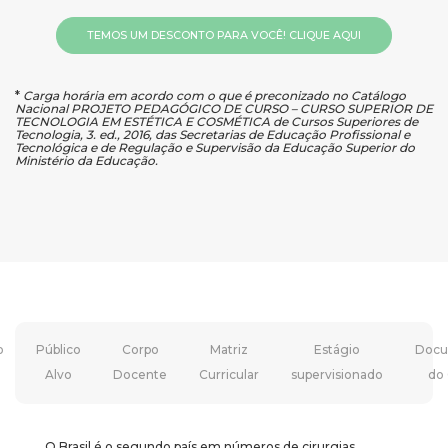
TEMOS UM DESCONTO PARA VOCÊ! CLIQUE AQUI
*
Carga horária em acordo com o que é preconizado no Catálogo
Nacional PROJETO PEDAGÓGICO DE CURSO – CURSO SUPERIOR DE
TECNOLOGIA EM ESTÉTICA E COSMÉTICA de Cursos Superiores de
Tecnologia, 3. ed., 2016, das Secretarias de Educação Profissional e
Tecnológica e de Regulação e Supervisão da Educação Superior do
Ministério da Educação.
o
Público
Corpo
Matriz
Estágio
Docu
Alvo
Docente
Curricular
supervisionado
do
O Brasil é o segundo país em números de cirurgias