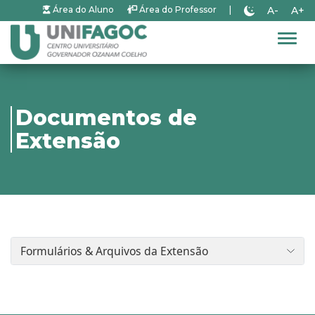
A-
A+
Área do Aluno
Área do Professor
|
Alter
Documentos de
Extensão
Formulários & Arquivos da Extensão