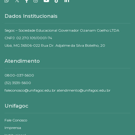
Dados Institucionais
Segoc – Sociedade Educacional Governador Ozanam Coelho LTDA
CNPJ: 02.270.109/0001-74
Ubá, MG 36506-022 Rua Dr. Adjalme da Silva Botelho, 20
Atendimento
0800-037-5600
(32) 3539-5600
faleconosco@unifagoc.edu.br atendimento@unifagoc.edu.br
Unifagoc
Fale Conosco
Imprensa