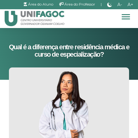
A-
A+
Área do Aluno
Área do Professor
|
Alter
Qual é a diferença entre residência médica e
curso de especialização?