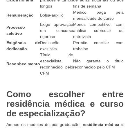
Carga horária
plantões e turnos
de aulas noturnas ou aos
longos
fins de semana
Médico paga pela
Remuneração
Bolsa-auxílio
mensalidade do curso
Exige aprovação
Menos competitivo, com
Processo
em concurso
análise curricular ou
seletivo
rigoroso
entrevista
Exigência de
Dedicação
Permite conciliar com
dedicação
exclusiva
trabalho
Título de
especialista
Não garante o título
Reconhecimento
reconhecido pelo
reconhecido pelo CFM
CFM
Como escolher entre
residência médica e curso
de especialização?
Ambos os modelos de pós-graduação,
residência médica e