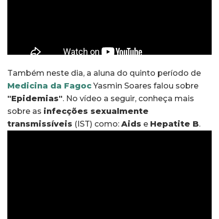
Também neste dia, a aluna do quinto período de
Medicina da Fagoc
Yasmin Soares falou sobre
"Epidemias"
. No vídeo a seguir, conheça mais
sobre as
infecções sexualmente
transmissíveis
(IST) como:
Aids
e
Hepatite B
.