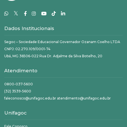
𝕏
Dados Institucionais
Segoc – Sociedade Educacional Governador Ozanam Coelho LTDA
CNPJ: 02.270.109/0001-74
Ubá, MG 36506-022 Rua Dr. Adjalme da Silva Botelho, 20
Atendimento
0800-037-5600
(32) 3539-5600
faleconosco@unifagoc.edu.br atendimento@unifagoc.edu.br
Unifagoc
Fale Conosco