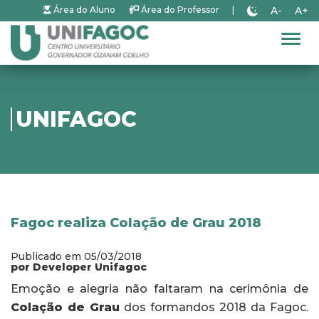
A-
A+
Área do Aluno
Área do Professor
|
Alter
UNIFAGOC
Fagoc realiza Colação de Grau 2018
Publicado em 05/03/2018
por Developer Unifagoc
Emoção e alegria não faltaram na cerimônia de
Colação de Grau
dos formandos 2018 da Fagoc.